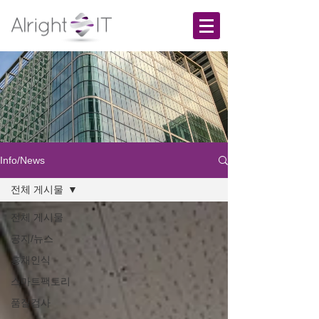
Info/News
전체 게시물
전체 게시물
공지/뉴스
홍채인식
스마트팩토리
품질검사